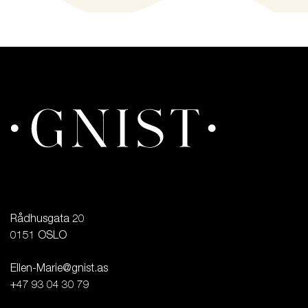
Rådhusgata 20

0151 OSLO

Ellen-Marie@gnist.as

+47 93 04 30 79
