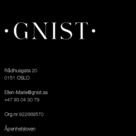
Rådhusgata 20

0151 OSLO

Ellen-Marie@gnist.as

+47 93 04 30 79

Org.nr 922669570

Åpenhetsloven