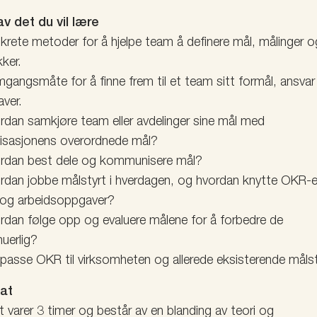
v det du vil lære
krete metoder for å hjelpe team å definere mål, målinger o
kker.
mgangsmåte for å finne frem til et team sitt formål, ansva
ver.
rdan samkjøre team eller avdelinger sine mål med
isasjonens overordnede mål?
rdan best dele og kommunisere mål?
rdan jobbe målstyrt i hverdagen, og hvordan knytte OKR-er
k og arbeidsoppgaver?
rdan følge opp og evaluere målene for å forbedre de
nuerlig?
ilpasse OKR til virksomheten og allerede eksisterende målst
at
t varer 3 timer og består av en blanding av teori og