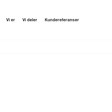
Vi er
Vi deler
Kundereferanser