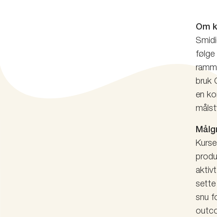
Om k
Smidi
følge
ramme
bruk 
en ko
målst
Målg
Kurse
produ
aktiv
sette
snu f
outc