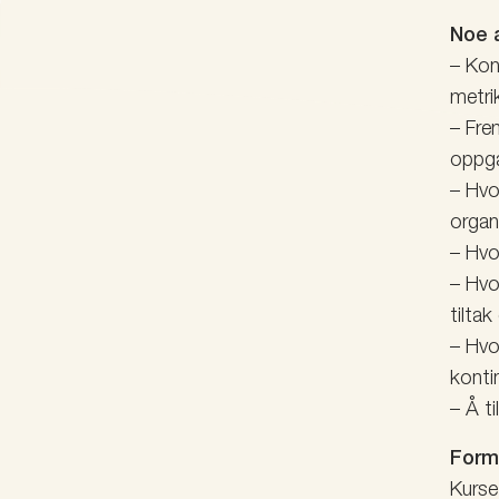
Noe a
– Kon
metri
– Fre
oppga
– Hvo
organ
– Hvo
– Hvo
tilta
– Hvo
konti
– Å t
Form
Kurse