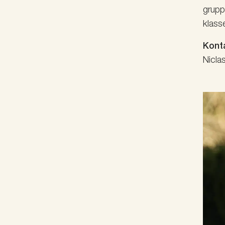
grupp
klass
Kont
Nicla