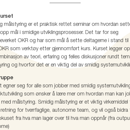
urset
g målstyring er et praktisk rettet seminar om hvordan set
 opp mål i smidige utviklingsprosesser. Det tar for seg
verket OKR og har som mål å sette deltagerne i stand til å
OKR som verktøy etter gjennomført kurs. Kurset legger opp
mbinasjon av teori, erfaring og felles diskusjoner rundt te
yring og hvorfor det er en viktig del av smidig systemutvikl
ruppe
t egner seg for alle som jobber med smidig systemutvikling
ktutvikling som ønsker å lære mer om hvordan man kan j
t med målstyring. Smidig målstyring er et viktig virkemiddel 
 retning for tverrfaglige, autonome team, og vil også bidra t
okuset fra hva man lager over til hva man oppnår (fra output
ome)