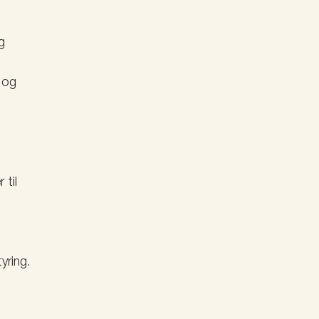
g
r og
 til
yring.