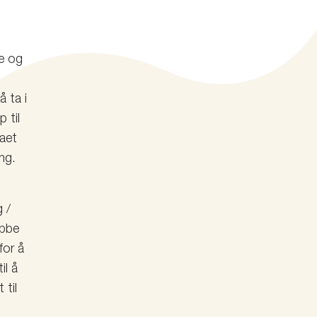
te og
 ta i
 til
maet
ing.
 /
obbe
for å
il å
 til