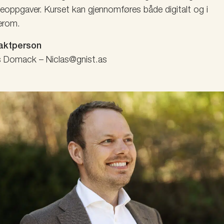
eoppgaver. Kurset kan gjennomføres både digitalt og i
erom.
aktperson
s Domack – Niclas@gnist.as