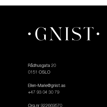
Rådhusgata 20

0151 OSLO

Ellen-Marie@gnist.as

+47 93 04 30 79

Org.nr 922669570
