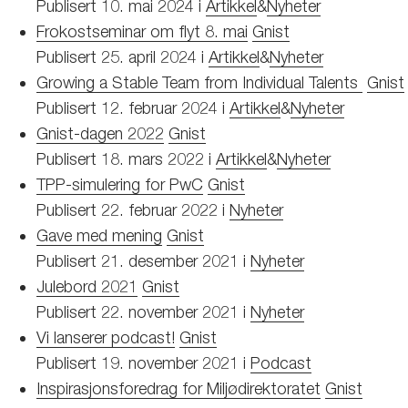
Publisert
10. mai 2024
i
Artikkel
&
Nyheter
Frokostseminar om flyt 8. mai
Gnist
Publisert
25. april 2024
i
Artikkel
&
Nyheter
Growing a Stable Team from Individual Talents
Gnist
Publisert
12. februar 2024
i
Artikkel
&
Nyheter
Gnist-dagen 2022
Gnist
Publisert
18. mars 2022
i
Artikkel
&
Nyheter
TPP-simulering for PwC
Gnist
Publisert
22. februar 2022
i
Nyheter
Gave med mening
Gnist
Publisert
21. desember 2021
i
Nyheter
Julebord 2021
Gnist
Publisert
22. november 2021
i
Nyheter
Vi lanserer podcast!
Gnist
Publisert
19. november 2021
i
Podcast
Inspirasjonsforedrag for Miljødirektoratet
Gnist