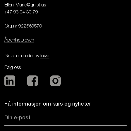
Ellen-Marie@gnist.as

+47 93 04 30 79

Org.nr 922669570

Åpenhetsloven
Gnist er en del av
Iniva
Følg oss
Få informasjon om kurs og nyheter