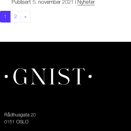
Publisert
5. november 2021
i
Nyheter
1
2
»
Rådhusgata 20

0151 OSLO
